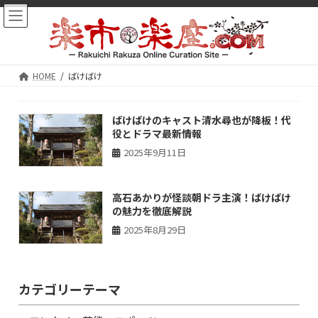
コ
ナ
ン
ビ
テ
ゲ
ン
ー
HOME
ばけばけ
ツ
シ
へ
ョ
ス
ン
ばけばけのキャスト清水尋也が降板！代
キ
に
役とドラマ最新情報
ッ
移
2025年9月11日
プ
動
高石あかりが怪談朝ドラ主演！ばけばけ
の魅力を徹底解説
2025年8月29日
カテゴリーテーマ